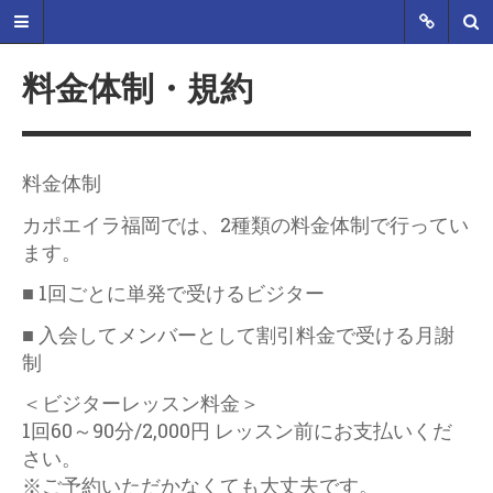
料金体制・規約
SAMURAI CAPOEIRA
料金体制
福岡エリアのカポエイラグループ、
カポエイラ福岡では、2種類の料金体制で行ってい
Mestre Samurai によるカポエイラ福
ます。
岡教室オフィシャルサイトです。
2014年4月より福岡市内でカポエイ
■ 1回ごとに単発で受けるビジター
ラ教室を立ち上げました。 ただいま
新規仲間を募集中です。体を動かす
■ 入会してメンバーとして割引料金で受ける月謝
のが好きな人、格闘技に興味があ
制
る、キレイな体を手に入れたい、音
楽に興味がある、とにかくカッコよ
＜ビジターレッスン料金＞
く目立ちたい！…など！一度体験し
1回60～90分/2,000円 レッスン前にお支払いくだ
てみて下さい。
さい。
※ご予約いただかなくても大丈夫です。
MENU