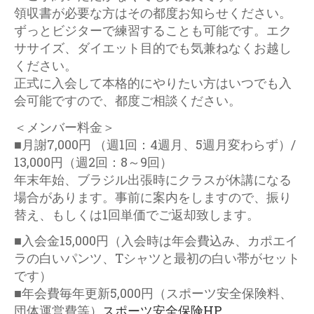
領収書が必要な方はその都度お知らせください。
カポエイラ福岡
ずっとビジターで練習することも可能です。エク
クラス情報
ササイズ、ダイエット目的でも気兼ねなくお越し
レッスンスケジュール
ください。
お問い合わせ
正式に入会して本格的にやりたい方はいつでも入
指導者紹介
会可能ですので、都度ご相談ください。
技動画ページ
＜メンバー料金＞
昇級・帯のシステム
■月謝7,000円 （週1回：4週月、5週月変わらず）/
料金体制・規約
13,000円（週2回：8～9回）
オフィシャルHP
年末年始、ブラジル出張時にクラスが休講になる
代表Youtube動画チャンネル
場合があります。事前に案内をしますので、振り
サムライカポエイラ広島
替え、もしくは1回単価でご返却致します。
サムライ カポエイラ山口
■入会金15,000円（入会時は年会費込み、カポエイ
オフィシャルFACEBOOKページ
ラの白いパンツ、Tシャツと最初の白い帯がセット
です）
Samurai Capoeira
■年会費毎年更新5,000円（スポーツ安全保険料、
団体運営費等）
スポーツ安全保険HP