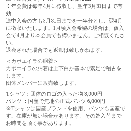
最近の投稿
※年会費は毎年4月に徴収し、翌年3月31日まで有
第6回福岡昇段式
効
2026年4月3日
途中入会の方も3月31日までを一年分とし、翌4月
第6回川崎昇段式
に徴収いたします。1月頃入会希望の場合は、仮入
2026年4月3日
会で4月より本会員でも構いません。ご相談くださ
サムライカポエイラ川崎 第5回
い。
昇段式
退会された場合でも返却は致しかねます。
2025年4月7日
＜カポエイラの胴着＞
サムライカポエイラ福岡 第5回
昇段式
カポエイラの胴着は上下白が基本で素足で稽古を
2025年4月7日
します。
サムライカポエイラ福岡 第4回
団体メンバーに販売致します。
昇段式
2024年3月1日
Tシャツ：団体のロゴの入った物 3,000円
パンツ ：国産で無地の正式パンツ 6,000円
CAPOEIRA
※Tシャツは国産ブランドを使用、パンツも国産で
す。在庫が無い場合があります。その為入荷まで
CAPOEIRA
お時間を頂く事があります。
オフィシャルサイトは