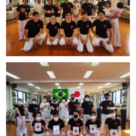
カポエイラ福岡
クラス情報
レッスンスケジュール
お問い合わせ
指導者紹介
技動画ページ
昇級・帯のシステム
料金体制・規約
オフィシャルHP
代表Youtube動画チャンネル
サムライカポエイラ広島
サムライ カポエイラ山口
オフィシャルFACEBOOKページ
Samurai Capoeira