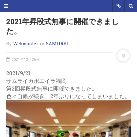
2021年昇段式無事に開催できまし
た。
By
Webmaster
in
SAMURAI
SAMURAI CAPOEIRA
福岡エリアのカポエイラグループ、
2021年12月26日
Mestre Samurai によるカポエイラ福
2021/9/21
岡教室オフィシャルサイトです。
2014年4月より福岡市内でカポエイ
サムライカポエイラ福岡
ラ教室を立ち上げました。 ただいま
第2回昇段式無事に開催できました。
新規仲間を募集中です。体を動かす
色々自粛が続き、2年ぶりになってしまいました。
のが好きな人、格闘技に興味があ
る、キレイな体を手に入れたい、音
楽に興味がある、とにかくカッコよ
く目立ちたい！…など！一度体験し
てみて下さい。
MENU