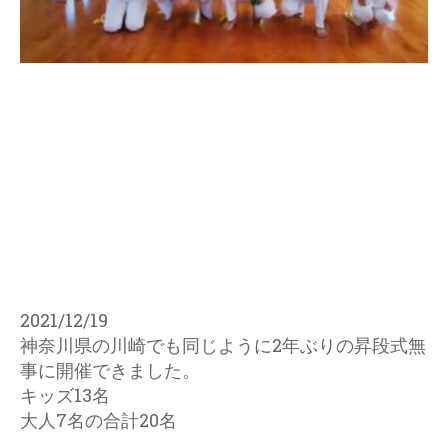
最近の投稿
第6回福岡昇段式
2026年4月3日
第6回川崎昇段式
2026年4月3日
サムライカポエイラ川崎 第5回
昇段式
2025年4月7日
サムライカポエイラ福岡 第5回
昇段式
2025年4月7日
サムライカポエイラ福岡 第4回
昇段式
2024年3月1日
2021/12/19
神奈川県の川崎でも同じように2年ぶりの昇段式無
事に開催できました。
CAPOEIRA
キッズ13名
CAPOEIRA
大人7名の合計20名
オフィシャルサイトは