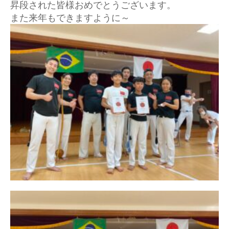
こちら
昇段された皆様おめでとうございます。
また来年もできますように～